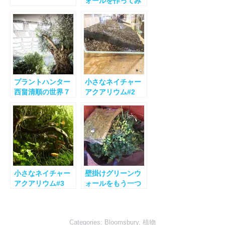
ォールを作ってみ
た。
プラントハンター
小さなネイチャー
西畠清順の世界７
アクアリウム#2
大陸植物園
小さなネイチャー
壁掛けグリーンウ
アクアリウム#3
ォールをもう一つ
作ります。
Categories:
Bloomsbury
,
植物