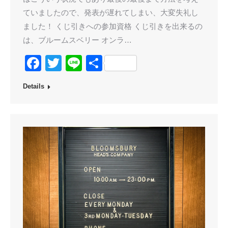
ていましたので、発表が遅れてしまい、大変失礼し
ました！ くじ引きへの参加資格 くじ引きを出来るの
は、ブルームスベリー オンラ…
Facebook
Twitter
Line
共
有
Details