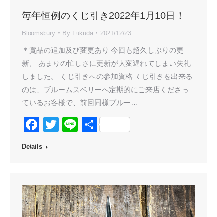
毎年恒例のくじ引き2022年1月10日！
Bloomsbury
By
Fukuda
2021/12/23
＊賞品の追加及び変更あり 今回も超久しぶりの更
新。 あまりの忙しさに更新が大変遅れてしまい失礼
しました。 くじ引きへの参加資格 くじ引きを出来る
のは、ブルームスベリーへ定期的にご来店くださっ
ているお客様で、前回同様ブルー…
Facebook
Twitter
Line
共
有
Details