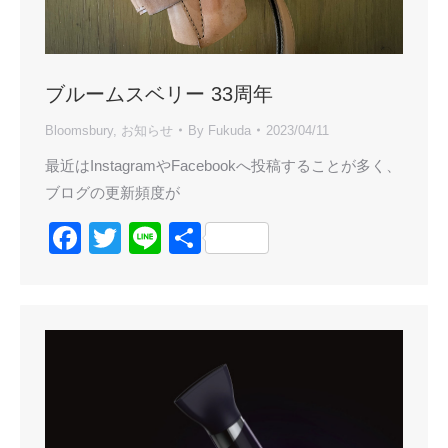
ブルームスベリー 33周年
Bloomsbury
,
お知らせ
By
Fukuda
2023/04/11
最近はInstagramやFacebookへ投稿することが多く、
ブログの更新頻度が
Facebook
Twitter
Line
共
有