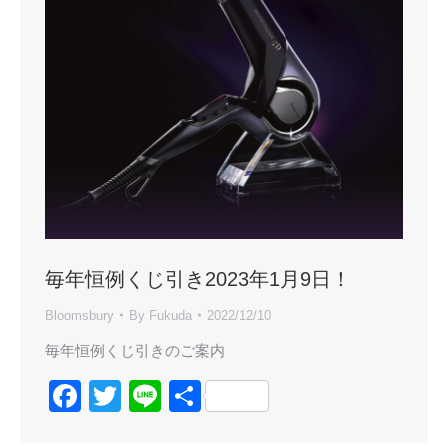
毎年恒例くじ引き2023年1月9日！
Bloomsbury
By
Fukuda
2022/12/10
毎年恒例くじ引きのご案内
Facebook
Twitter
Line
共
有