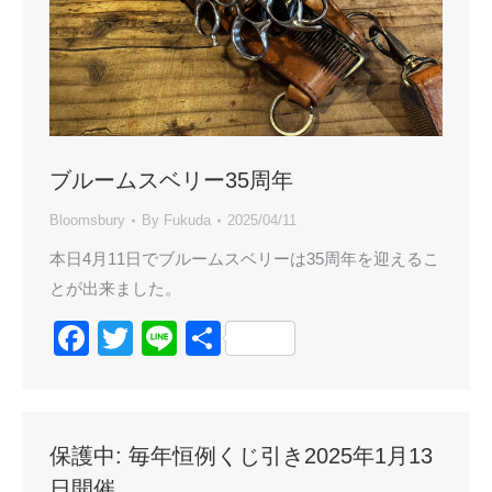
ブルームスベリー35周年
Bloomsbury
By
Fukuda
2025/04/11
本日4月11日でブルームスベリーは35周年を迎えるこ
とが出来ました。
Facebook
Twitter
Line
共
有
保護中: 毎年恒例くじ引き2025年1月13
日開催