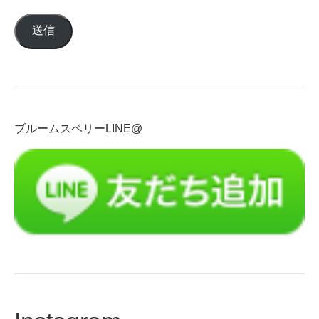
ル
送信
ア
ド
レ
ス
を
入
ブルームスベリーLINE@
力