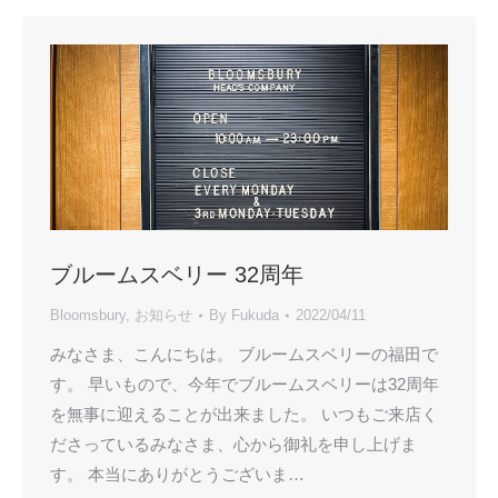
ブルームスベリー 32周年
Bloomsbury
,
お知らせ
By
Fukuda
2022/04/11
みなさま、こんにちは。 ブルームスベリーの福田で
す。 早いもので、今年でブルームスベリーは32周年
を無事に迎えることが出来ました。 いつもご来店く
ださっているみなさま、心から御礼を申し上げま
す。 本当にありがとうございま…