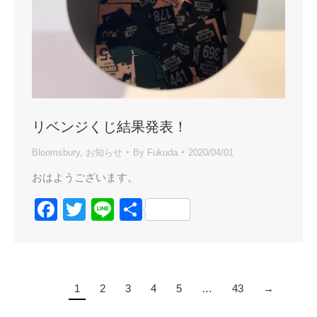
リベンジくじ結果発表！
Bloomsbury
,
お知らせ
By
Fukuda
2020/04/01
おはようございます。
Facebook
Twitter
Line
共
有
1
2
3
4
5
…
43
→