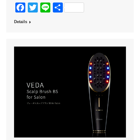
Facebook
Twitter
Line
共
有
Details