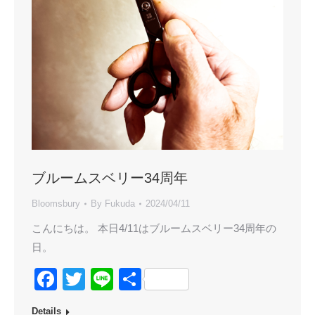
ブルームスベリー34周年
Bloomsbury
By
Fukuda
2024/04/11
こんにちは。 本日4/11はブルームスベリー34周年の
日。
Facebook
Twitter
Line
共
有
Details