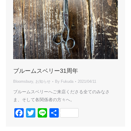
ブルームスベリー31周年
Bloomsbury
,
お知らせ
By
Fukuda
2021/04/11
ブルームスベリーへご来店くださる全てのみなさ
ま、そして各関係者の方々へ。
Facebook
Twitter
Line
共
有