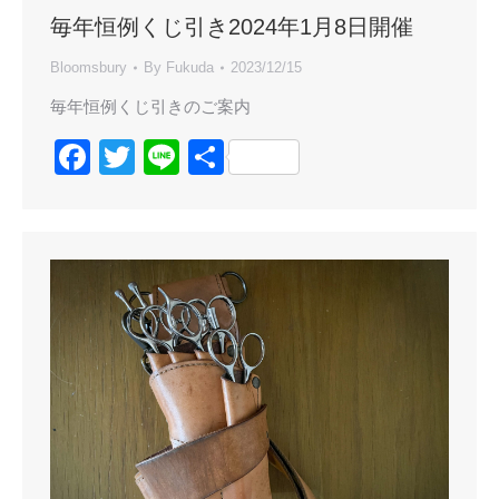
毎年恒例くじ引き2024年1月8日開催
Bloomsbury
By
Fukuda
2023/12/15
毎年恒例くじ引きのご案内
Facebook
Twitter
Line
共
有