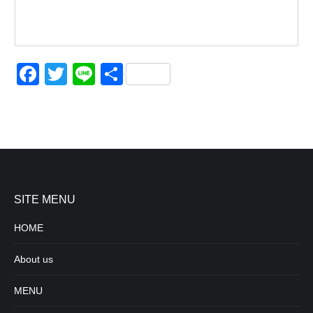
・コスメカートリッジ
Facebook
Twitter
Line
共
・シャワーヘッドのダイアルの説明
・髪と頭皮の汚れをマイクロバブルで毛穴から洗浄
・自宅で簡単にシルキーバス体験
心地いいマイクロバブルのお風呂でリラックスした後、
有
シャワーヘッド上部にはこのようなダイヤルが付いています。
髪を洗うとき、通常はコントローラーを中央の位置にしておき
毛穴よりも小さなマイクロバブルに包まれて入るお風呂は
バスタブから上がったら全身をマイクロバブル＆コスメカート
ます。
リッジの
これはマイクロバブルの量を調整するコントローラーです。
水圧も軽減され、本当にシルクに包まれているような感覚に。
マイクロバブルも普通に発生しているので、髪や地肌、
美容液で潤します。
この時のシャワーヘッドのコントローラーの位置は一番右へ回
そしてお肌の汚れなどを浮かして落としてくれます。
し、
シャワーヘッドのコントローラーを一番右、そして本体につい
SITE MENU
ているボタンを
バスタブにシャワーヘッドをバスタブに入れて使用します。
HOME
押すと､マイクロバブル＆美容鋭気のダブル効果で乾燥から防い
＊使用状況に応じ､水圧が弱すぎる場合はダイヤルを一段左に回
約90秒ほどで､バスタブ全体がマイクロバブルに包まれます。
でくれ、
す。
About us
さらなる潤いを与えてくれます。
＊バスタブに入れて使用する際、コスメカートリッジのボタン
MENU
は押さないで下さい。