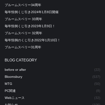
ブルームスベリー34周年
毎年恒例くじ引き2024年1月8日開催
ブルームスベリー 33周年
毎年恒例くじ引き2023年1月9日！
ブルームスベリー 32周年
毎年恒例のくじ引き2022年1月10日！
３０秒ほどでお肌の潤いを満たしてくれます。
ブルームスベリー31周年
そして、最後に必ずコスメカートリッジボタンを元の位置に戻
して下さい。
BLOG CATEGORY
これを毎日繰り返すことで、特に冬場のお肌の乾燥が抑えら
before or after
(22)
れ、潤いを与えてくれます。
Bloomsbury
(537)
MTG
(50)
※コスメカートリッジは毎日約３０秒ほどの使用で約３ヶ月位
PC関連
(8)
使えますが、
Webニュース
(32)
お肌にトラブル等ある方へのコスメカートリッジの使用法な
お知らせ
(106)