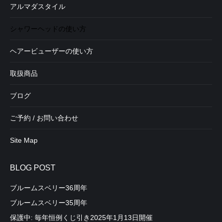
アルマダスタイル
・右へ回すと水圧は段々弱くなりますが、
シャワーヘッドの使い方
マイクロバブルが多く出ます。
ヘアービューザーの使い方
取扱商品
ブログ
・シャンプー＆トリートメントを済ませた後、コントローラー
ご予約 / お問い合わせ
を一番右へ回し、
頭皮と髪にまんべんなくマイクロバブルをかけ流してあげまし
コスメカートリッジのボタンは本体側面に付いています。
Site Map
ょう。
BLOG POST
マイクロバブルをかけ流す時間は、手触りが変化してくるのが
わかるはずです。
ブルームスベリー36周年
・逆に、左へ回すと水圧は段々強くなりますが、
ブルームスベリー35周年
その状態に髪が変化してきたらOKサインです。
マイクロバブルの効果も薄れます。
保護中: 毎年恒例くじ引き2025年1月13日開催