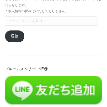
知らせします。
＊個人情報の保存はいたしておりません。
メ
ー
ル
送信
ア
ド
レ
ス
を
入
ブルームスベリーLINE@
力