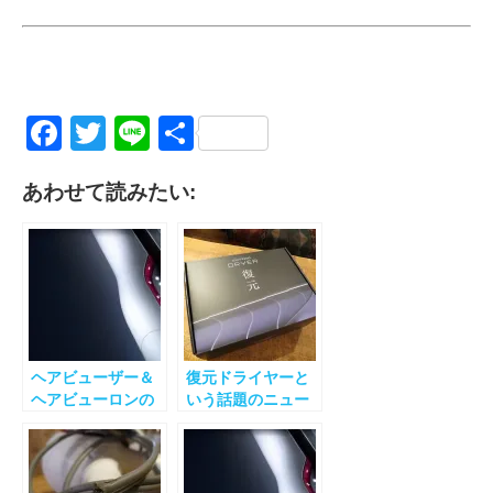
Facebook
Twitter
Line
共
有
あわせて読みたい:
ヘアビューザー＆
復元ドライヤーと
ヘアビューロンの
いう話題のニュー
海外での使用につ
アイテムをさっそ
いて
く使ってみた