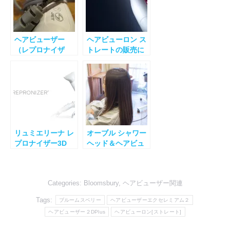
ヘアビューザー
ヘアビューロン ス
（レプロナイザ
トレートの販売に
ー）やヘアビュー
関するお知らせ
ロンが故障した場
合
リュミエリーナ レ
オーブル シャワー
プロナイザー3D
ヘッド＆ヘアビュ
Plus
ーザー
Categories:
Bloomsbury
,
ヘアビューザー関連
Tags:
ブルームスベリー
ヘアビューザーエクセレミアム２
ヘアビューザー２DPlus
ヘアビューロン[ストレート]