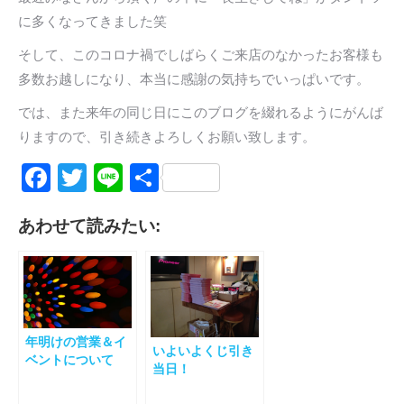
に多くなってきました笑
そして、このコロナ禍でしばらくご来店のなかったお客様も
多数お越しになり、本当に感謝の気持ちでいっぱいです。
では、また来年の同じ日にこのブログを綴れるようにがんば
りますので、引き続きよろしくお願い致します。
Facebook
Twitter
Line
共
有
あわせて読みたい:
年明けの営業＆イ
いよいよくじ引き
ベントについて
当日！