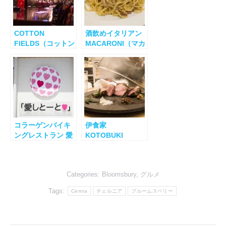
COTTON
酒飲めイタリアン
FIELDS（コットン
MACARONI（マカ
フィールズ）
ロニ）その２
コラーゲンバイキ
伊食家
ングレストラン 愛
KOTOBUKI
しとーと
Categories:
Bloomsbury
,
グルメ
Tags:
Cernia
チェルニア
ブルームスベリー