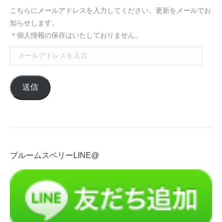
こちらにメールアドレスを入力してください。更新をメールでお
知らせします。
＊個人情報の保存はいたしておりません。
メ
ー
ル
送信
ア
ド
レ
ス
を
入
ブルームスベリーLINE@
力