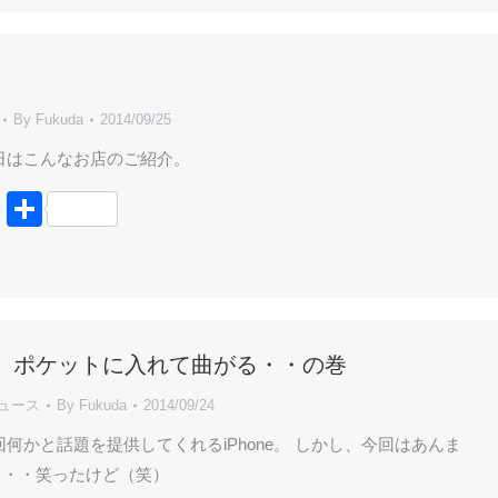
By
Fukuda
2014/09/25
日はこんなお店のご紹介。
book
tter
Line
共
有
Plus、ポケットに入れて曲がる・・の巻
ニュース
By
Fukuda
2014/09/24
回何かと話題を提供してくれるiPhone。 しかし、今回はあんま
・・・笑ったけど（笑）