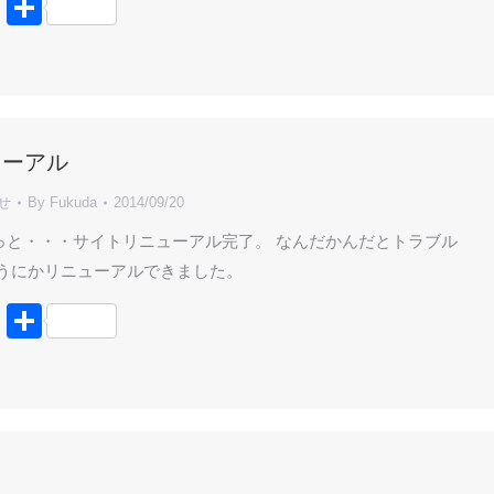
book
tter
Line
共
有
ューアル
せ
By
Fukuda
2014/09/20
っと・・・サイトリニューアル完了。 なんだかんだとトラブル
うにかリニューアルできました。
book
tter
Line
共
有