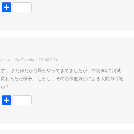
book
tter
Line
共
有
・
ニュース
By
Fukuda
2014/09/24
す。 また何だか台風がやってきてましたが、午前9時に消滅
変わったた様子。 しかし、その温帯低気圧による大雨の可能
すね？
book
tter
Line
共
有