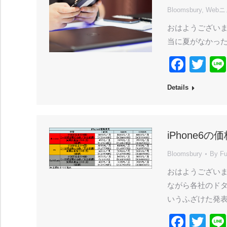
Bloomsbury
,
Web
おはようございま
当に夏がなかった
Face
Twi
Details
iPhone6の
Bloomsbury
By
Fu
おはようございます
ながら各社のドタ
いうふざけた発
Face
Twi