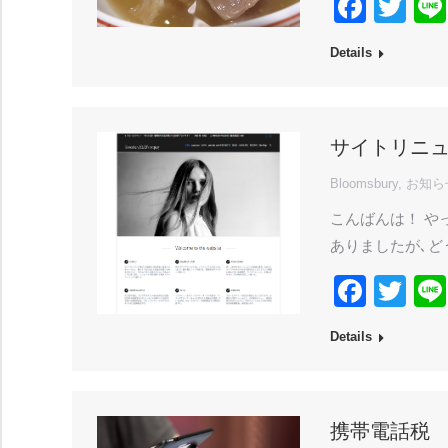
Face
Twi
Details
サイトリニ
Bloomsbury
,
お知ら
こんばんは！ や
ありましたが､ど
Face
Twi
Details
携帯電話税