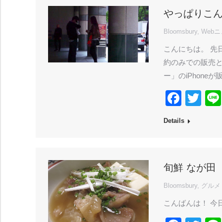
やっぱりこ
Bloomsbury
,
Web
こんにちは。 先
約のみでの販売と
ー」のiPhoneが
Face
Twi
Details
旬鮮 なが田
Bloomsbury
,
グルメ
こんばんは！ 今