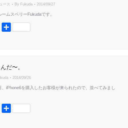
ニュース
By
Fukuda
2014/09/27
ームスベリーFukudaです。
book
tter
Line
共
有
うんだ〜。
kuda
2014/09/26
日、iPhone6を購入したお客様が来られたので、並べてみまし
book
tter
Line
共
有