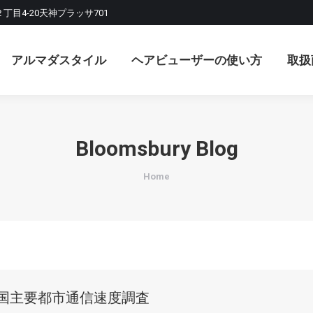
２丁目4-20天神プラッサ701
マダスタイル
ヘアビューザーの使い方
取扱商品
アルマダスタイル
ヘアビューザーの使い方
取扱
Bloomsbury Blog
You are here:
Home
の全国主要都市通信速度調査