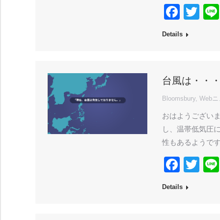
Face
Twi
Details
台風は・・
Bloomsbury
,
Web
おはようございま
し、温帯低気圧に
性もあるようで
Face
Twi
Details