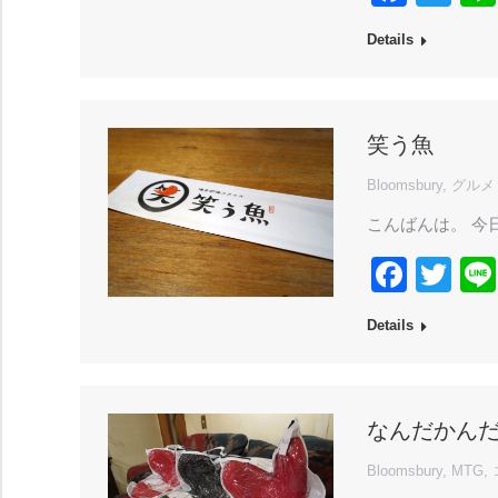
Details
笑う魚
Bloomsbury
,
グルメ
こんばんは。 今
Face
Twi
Details
なんだかん
Bloomsbury
,
MTG
,