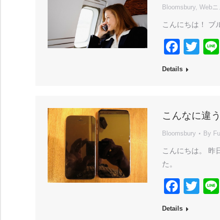
Bloomsbury
,
Web
こんにちは！ ブル
Face
Twi
Details
こんなに違
Bloomsbury
By
Fu
こんにちは。 昨
た。
Face
Twi
Details