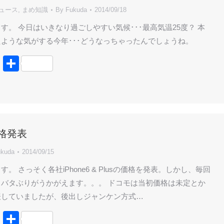
ニュース
,
まめ知識
By
Fukuda
2014/09/18
す。 今日はいきなり過ごしやすい気候･･･最高気温25度？ 本
ような気がする今年･･･どうなっちゃったんでしょうね。
book
tter
Line
共
有
価格発表
kuda
2014/09/15
。 さっそく各社iPhone6 & Plusの価格を発表。しかし、毎回
バタぶりがうかがえます。。。 ドコモは当初価格は未定とか
表していましたが、後出しジャンケン方式…
book
tter
Line
共