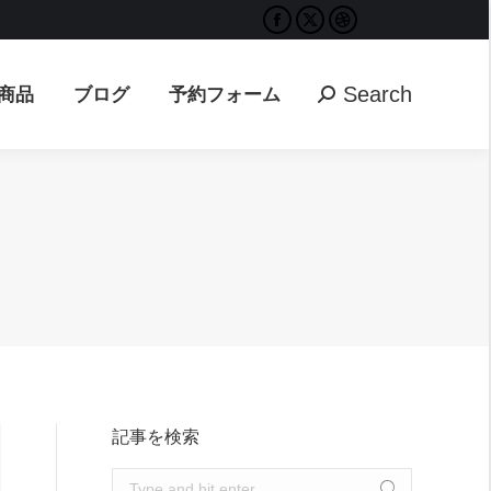
Facebook
X
Dribbble
Search
ブログ
予約フォーム
Search:
page
page
page
opens
opens
opens
Search
商品
ブログ
予約フォーム
Search:
in
in
in
new
new
new
window
window
window
記事を検索
Search: