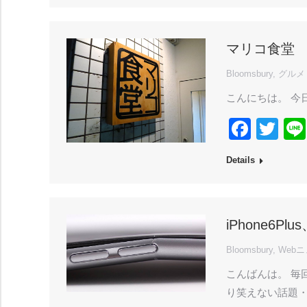
マリコ食堂
Bloomsbury
,
グルメ
こんにちは。 今
Face
Twi
Details
iPhone6
Bloomsbury
,
Web
こんばんは。 毎
り笑えない話題