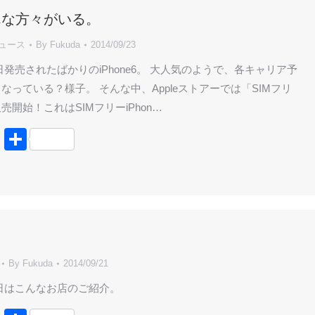
んな方々がいる。
ニュース
By
Fukuda
2014/09/23
日発売されたばかりのiPhone6。 大人気のようで、各キャリア予
なっている？様子。 そんな中、Appleストアーでは「SIMフリ
販売開始！これはSIMフリーiPhon…
book
tter
Line
共
有
By
Fukuda
2014/09/21
日はこんなお店のご紹介。