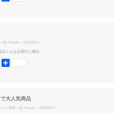
有
By
Fukuda
2014/09/14
日はこんなお店のご紹介。
book
tter
Line
共
有
だで大人気商品
コスメ関連
By
Fukuda
2014/09/12