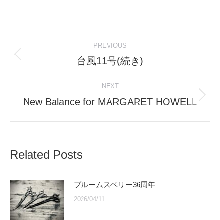
Post
PREVIOUS
navigation
台風11号(続き)
Previous
post:
NEXT
New Balance for MARGARET HOWELL
Next
post:
Related Posts
ブルームスベリー36周年
2026/04/11