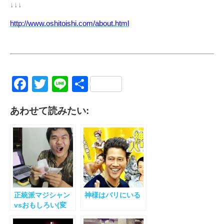
↓↓↓
http://www.oshitoishi.com/about.html
Facebook
Twitter
Line
共
有
あわせて読みたい:
正統派マジシャン
神様はバリにいる
vsおもしろい(変
な？）マジシャン