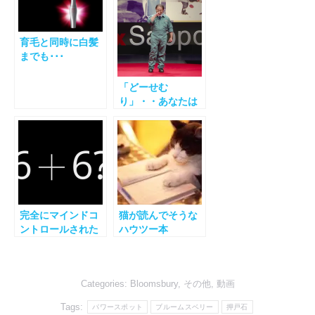
育毛と同時に白髪
までも･･･
「どーせむ
り」・・あなたは
夢を諦めました
か？
完全にマインドコ
猫が読んでそうな
ントロールされた
ハウツー本
Categories:
Bloomsbury
,
その他
,
動画
Tags:
パワースポット
ブルームスベリー
押戸石