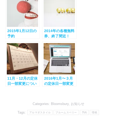
2015年1月12日の
2014年の各種無料
予約
券、終了間近！
11月・12月の定休
2016年1月〜３月
日一部変更につい
の定休日一部変更
て
についてのお知ら
せ
Categories:
Bloomsbury
,
お知らせ
Tags:
アルマダスタイル
ブルームスベリー
予約
増税