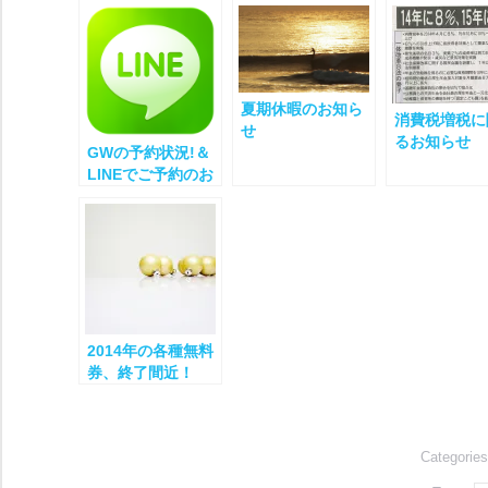
夏期休暇のお知ら
消費税増税に
せ
るお知らせ
GWの予約状況!＆
LINEでご予約のお
客様へ
2014年の各種無料
券、終了間近！
Categorie