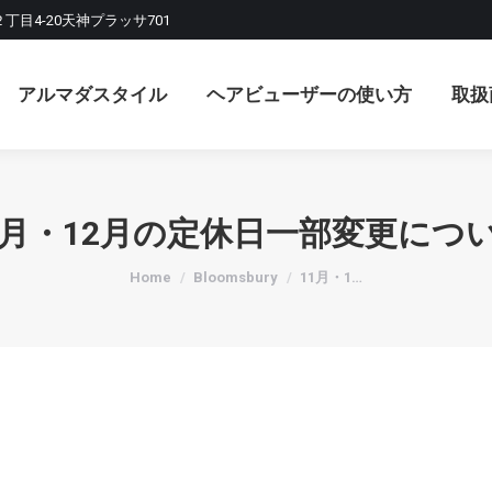
２丁目4-20天神プラッサ701
マダスタイル
ヘアビューザーの使い方
取扱商品
アルマダスタイル
ヘアビューザーの使い方
取扱
1月・12月の定休日一部変更につ
You are here:
Home
Bloomsbury
11月・1…