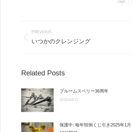
Tags:
Post
PREVIOUS
navigation
いつかのクレンジング
Previous
post:
Related Posts
ブルームスベリー36周年
2026/04/11
保護中: 毎年恒例くじ引き2025年1月