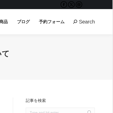
Facebook
X
Dribbble
Search
ブログ
予約フォーム
Search:
page
page
page
opens
opens
opens
Search
商品
ブログ
予約フォーム
Search:
in
in
in
new
new
new
window
window
window
いて
記事を検索
Search: