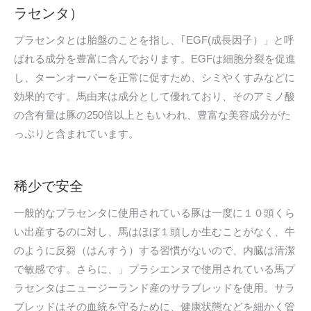
ラセンタ）
プラセンタとは胎盤のことを指し、｢EGF(成長因子）」と呼
ばれる成分を豊富に含んでおります。EGFは細胞分裂を促進
し、ターンオーバーを正常に促すため、シミやくすみなどに
効果的です。馬由来は成分として優れており、そのアミノ酸
の含有量は豚の250倍以上ともいわれ、豊富な美容成分がた
っぷりと含まれています。
稀少で安全
一般的なプラセンタに使用されている豚は一度に１０頭くら
い出産するのに対し、馬はほぼ１頭しか生むことがなく、牛
のように反芻（はんすう）する習慣がないので、内臓は清潔
で敏感です。さらに、」プラシエンヌで使用されている馬プ
ラセンタはニュージーランド産のサラブレッドを使用。サラ
ブレッドはその血統を守るために、健康状態などを細かく管