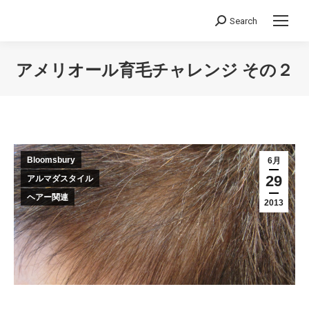
Search
Search:
アメリオール育毛チャレンジ その２
You are here:
Bloomsbury
6月
29
アルマダスタイル
ヘアー関連
2013