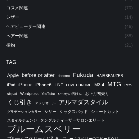
コスメ関連
(70)
シザー
(14)
ヘアビューザー関連
(46)
ヘアー関連
(38)
植物
(21)
TAG
Fukuda
before or after
Apple
HAIRBEAUZER
docomo
MTG
iPhone
iPhone6
M3.4
iPad
LINE
LOVE CHROME
Refa
お正月初売り
Wordpress
sixpad
YouTube
いつかの石けん
くじ引き
アルマダスタイル
アメリオール
シザー
シックスパッド
ショートカット
グラデーションカラー
タングルティーザーサロンエリート
スタイルチェンジ
ブルームスベリー
ブルームスベリーくじ引き
ブルームスベリーのスピードクジ