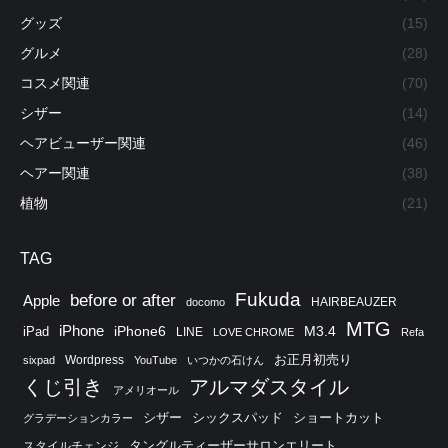
グッズ
(15)
グルメ
(28)
コスメ関連
(70)
シザー
(14)
ヘアビューザー関連
(46)
ヘアー関連
(38)
植物
(21)
TAG
Fukuda
before or after
Apple
HAIRBEAUZER
docomo
MTG
iPhone
iPhone6
M3.4
iPad
LINE
LOVE CHROME
Refa
お正月初売り
Wordpress
sixpad
YouTube
いつかの石けん
くじ引き
アルマダスタイル
アメリオール
シザー
シックスパッド
ショートカット
グラデーションカラー
タングルティーザーサロンエリート
スタイルチェンジ