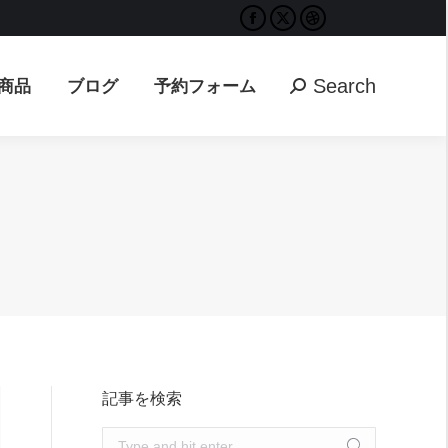
Facebook
X
Dribbble
Search
ブログ
予約フォーム
Search:
page
page
page
opens
opens
opens
Search
商品
ブログ
予約フォーム
Search:
in
in
in
new
new
new
window
window
window
記事を検索
Search: