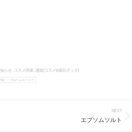
お知らせ
,
コスメ関連
,
通販(コスメ&面白グッズ)
MTG
ブルームスベリー
NEXT
エプソムソルト
Next
post: