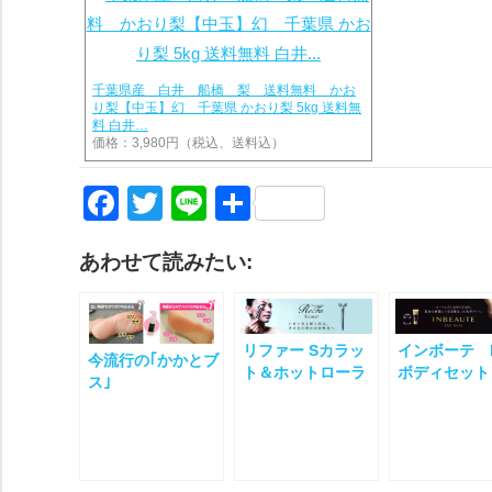
千葉県産 白井 船橋 梨 送料無料 かお
り梨【中玉】幻 千葉県 かおり梨 5kg 送料無
料 白井…
価格：3,980円（税込、送料込）
Facebook
Twitter
Line
共
有
あわせて読みたい:
リファー Sカラッ
インボーテ 
今流行の｢かかとブ
ト＆ホットローラ
ボディセット
ス｣
アイ