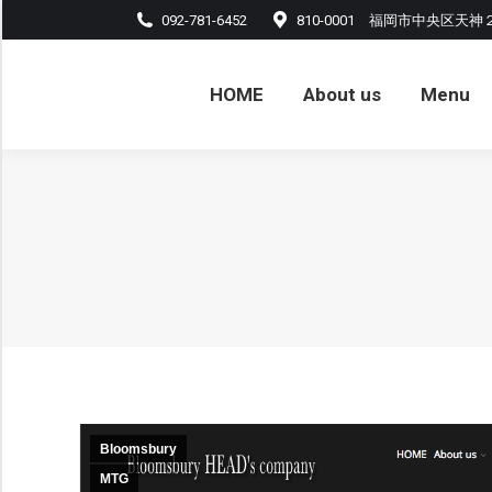
092-781-6452
810-0001 福岡市中央区天神
HOME
About us
Menu
アル
HOME
About us
Menu
Bloomsbury
MTG