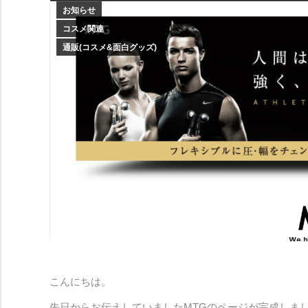
お知らせ
コスメ関連
通販(コスメ&面白グッズ)
こんにちは。
先日からお伝えしていましたMTGのページが完成しま