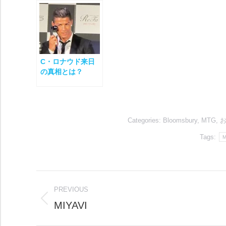
C・ロナウド来日
の真相とは？
Categories:
Bloomsbury
,
MTG
,
Tags:
Post
PREVIOUS
navigation
MIYAVI
Previous
post: