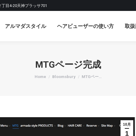
２丁目4-20天神プラッサ701
マダスタイル
ヘアビューザーの使い方
取扱商品
アルマダスタイル
ヘアビューザーの使い方
取扱
MTGページ完成
You are here:
Home
Bloomsbury
MTGペー…
10月
1