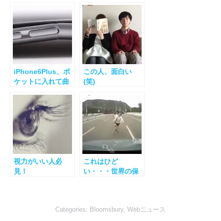
iPhone6Plus、ポ
この人、面白い
ケットに入れて曲
(笑)
がる・・の巻
視力がいい人必
これはひど
見！
い・・・世界の保
険金詐欺の実態。
Categories:
Bloomsbury
,
Webニュース