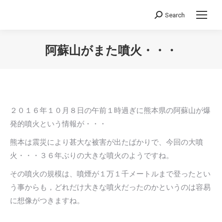
Search
Search:
阿蘇山がまた噴火・・・
You are here:
２０１６年１０月８日の午前１時過ぎに熊本県の阿蘇山が爆
発的噴火という情報が・・・
熊本は震災により甚大な被害が出たばかりで、今回の大噴
火・・・３６年ぶりの大きな噴火のようですね。
その噴火の規模は、噴煙が１万１千メートルまで登ったとい
う事からも，どれだけ大きな噴火だったのかというのは容易
に想像がつきますね。