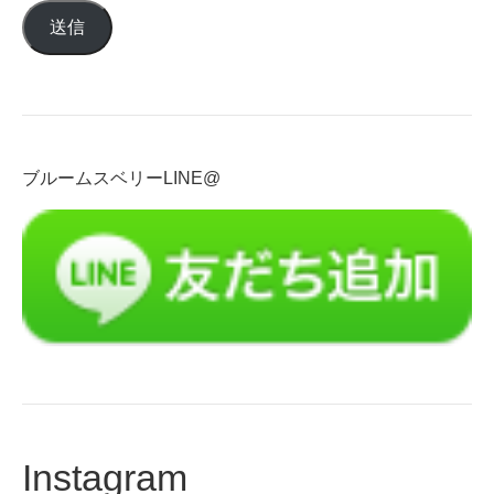
ル
送信
ア
ド
レ
ス
を
入
ブルームスベリーLINE@
力
Instagram