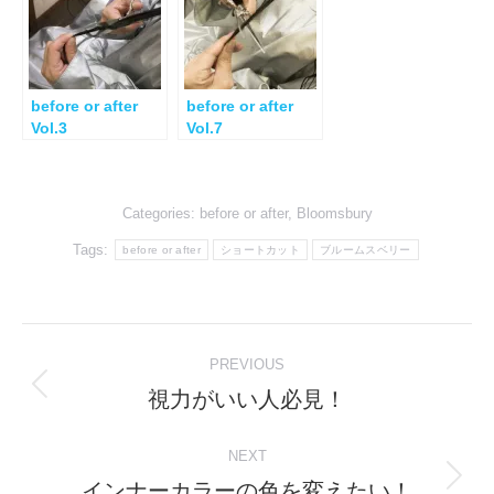
before or after
before or after
Vol.3
Vol.7
Categories:
before or after
,
Bloomsbury
Tags:
before or after
ショートカット
ブルームスベリー
Post
PREVIOUS
navigation
視力がいい人必見！
Previous
post:
NEXT
インナーカラーの色を変えたい！
Next