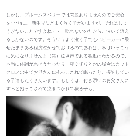
しかし、ブルームスベリーでは問題ありませんのでご安心
を･･･特に、新生児などよく泣く子がいますが、それはしょ
うがないことですよね・・・喋れないのだから、泣いて訴え
るしかないのです。そういうよく泣く子でもベビーカーに乗
せたままある程度泣かせておけるのであれば、私はいっこう
に気になりませんよ（笑）泣き声である程度はわかるので、
本当に体調が悪そうだったり、寝ぐずりとかの場合はカット
クロスの中でお母さんに抱っこされて眠ったり、授乳してい
る子達もたくさんいます。もしくは、付き添いのお父さんに
ずっと抱っこされて泣きつかれて寝る子も。