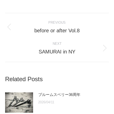
Post
PREVIOUS
navigation
before or after Vol.8
Previous
post:
NEXT
SAMURAI in NY
Next
post:
Related Posts
ブルームスベリー36周年
2026/04/11