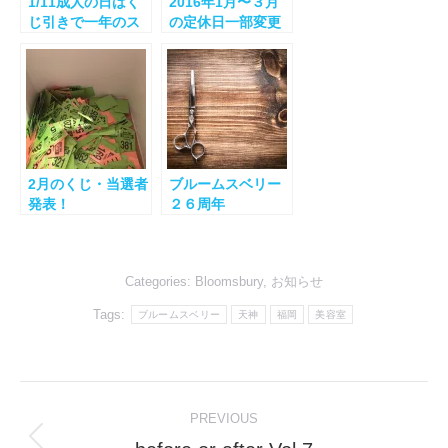
1/11成人の日はく
2016年1月〜３月
じ引きで一年のス
の定休日一部変更
タートを！
についてのお知ら
せ
2月のくじ・当選者
ブルームスベリー
発表！
２６周年
Categories:
Bloomsbury
,
お知らせ
Tags:
ブルームスベリー
天神
福岡
美容室
Post
PREVIOUS
navigation