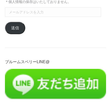
＊個人情報の保存はいたしておりません。
メ
ー
ル
送信
ア
ド
レ
ス
を
入
ブルームスベリーLINE@
力