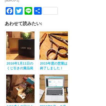
[ad#co-1]
Facebook
Twitter
Line
共
有
あわせて読みたい:
2016年1月11日の
2015年度の営業は
くじ引きの賞品発
終了しました！
表！