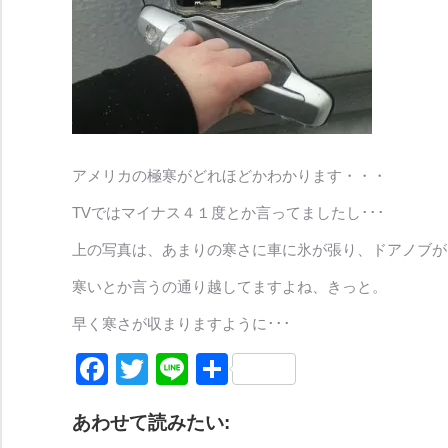
アメリカの極寒がどれほどかわかります・・・
TVではマイナス４１度とか言ってましたし･･･
上の写真は、あまりの寒さに車に氷が張り、ドアノブが
寒いとか言うの通り越してますよね、きっと。
早く寒さが収まりますように･･･
Facebook
Twitter
Line
共
有
あわせて読みたい: