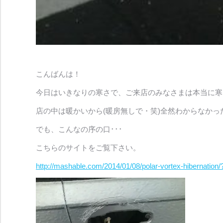
こんばんは！
今日はいきなりの寒さで、ご来店のみなさまは本当に寒
店の中は暖かいから(暖房無しで・笑)全然わからなかっ
でも、こんなの序の口･･･
こちらのサイトをご覧下さい。
http://mashable.com/2014/01/08/polar-vortex-hibernati