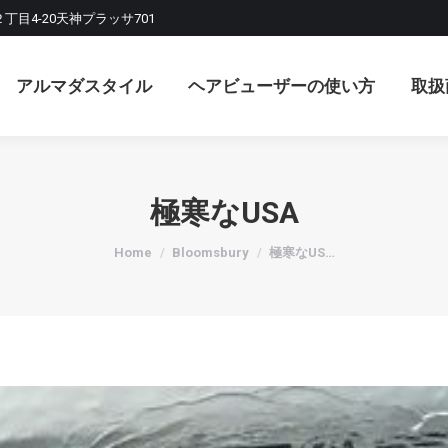
２丁目4-20天神プラッサ701
マダスタイル
ヘアビューザーの使い方
取扱商品
アルマダスタイル
ヘアビューザーの使い方
取扱
極寒なUSA
You are here:
Home
Bloomsbury
極寒なUS…