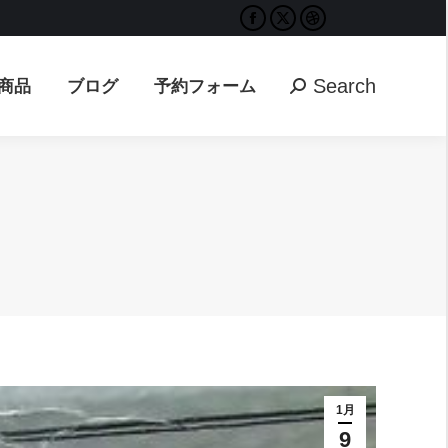
Facebook
X
Dribbble
Search
ブログ
予約フォーム
Search:
page
page
page
opens
opens
opens
Search
商品
ブログ
予約フォーム
Search:
in
in
in
new
new
new
window
window
window
1月
9