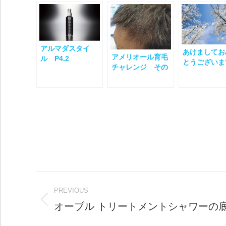
アルマダスタイ
あけましてお
アメリオール育毛
ル P4.2
とうございま
チャレンジ その
５
Post
PREVIOUS
navigation
オーブル トリートメントシャワーの
Previous
post: