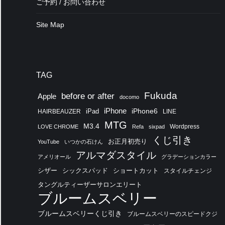
ご予約 / お問い合わせ
Site Map
TAG
Fukuda
before or after
Apple
docomo
iPhone
iPhone6
HAIRBEAUZER
iPad
LINE
MTG
M3.4
Wordpress
LOVE CHROME
Refa
sixpad
くじ引き
お正月初売り
YouTube
いつかの石けん
アルマダスタイル
アメリオール
グラデーションカラー
シザー
シックスパッド
ショートカット
スタイルチェンジ
タングルティーザーサロンエリート
ブルームスベリー
ブルームスベリーくじ引き
ブルームスベリーのスピードクジ