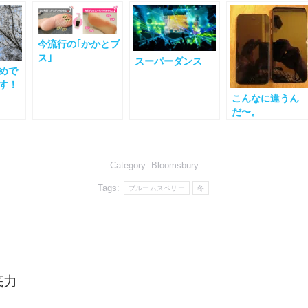
今流行の｢かかとブ
ス｣
スーパーダンス
めで
す！
こんなに違うん
だ〜。
Category:
Bloomsbury
Tags:
ブルームスベリー
冬
底力
Next
post: