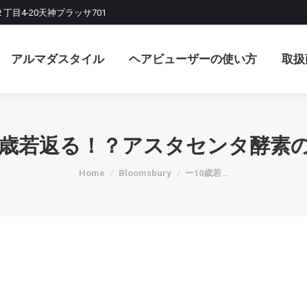
２丁目4-20天神プラッサ701
マダスタイル
ヘアビューザーの使い方
取扱商品
アルマダスタイル
ヘアビューザーの使い方
取扱
0歳若返る！？アスタセンタ酵素
You are here:
Home
Bloomsbury
ー10歳若…