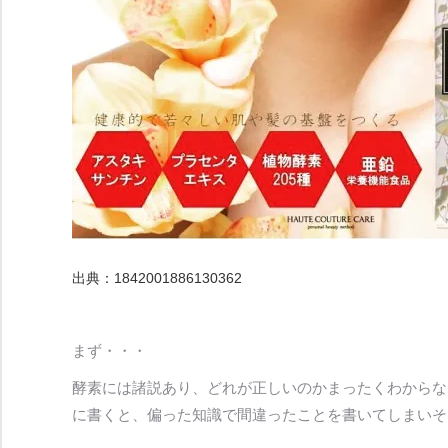
出典：
1842001886130362
まず・・・
酵素には諸説あり、どれが正しいのかまったくわからな
に書くと、偏った知識で間違ったことを書いてしまいそ