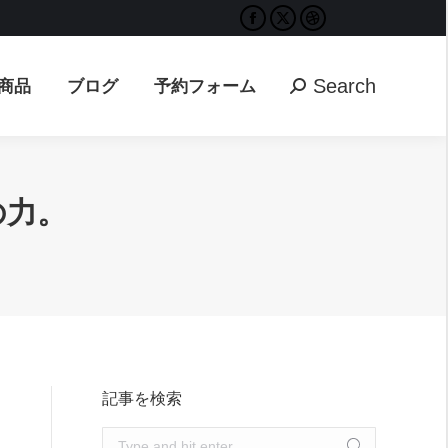
Facebook
X
Dribbble
Search
ブログ
予約フォーム
Search:
page
page
page
opens
opens
opens
Search
商品
ブログ
予約フォーム
Search:
in
in
in
new
new
new
window
window
window
の力。
記事を検索
Search: