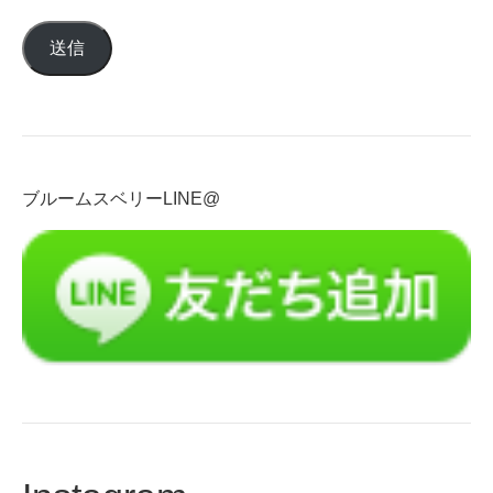
ル
送信
ア
ド
レ
ス
を
入
ブルームスベリーLINE@
力