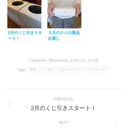
2月のくじ引きスタ
３月のクジの賞品
ート！
お渡し
Categories:
Bloomsbury
,
お知らせ
,
その他
Tags:
MTG
くじ引き
ブルームスベリー
ヘアビューザー
Post
PREVIOUS
navigation
2月のくじ引きスタート！
Previous
post:
NEXT