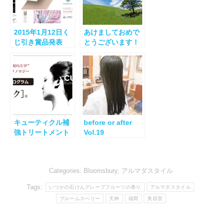
2015年1月12日く
あけましておめで
じ引き賞品発表
とうございます！
キューティクル補
before or after
強トリートメント
Vol.19
「キューテック」
Categories:
Bloomsbury
,
アルマダスタイル
Tags:
いつかの石けんグレープフルーツの香り
アルマダスタイル
ブルームスベリー
天神
福岡
美容室