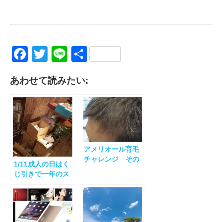
Facebook
Twitter
Line
共
有
あわせて読みたい:
アメリオール育毛
チャレンジ その
1/11成人の日はく
５
じ引きで一年のス
タートを！