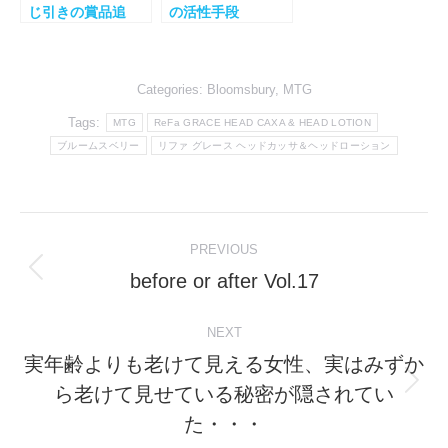
じ引きの賞品追
の活性手段
加！
Categories:
Bloomsbury
,
MTG
Tags:
MTG
ReFa GRACE HEAD CAXA & HEAD LOTION
ブルームスベリー
リファ グレース ヘッドカッサ＆ヘッドローション
Post
PREVIOUS
navigation
before or after Vol.17
Previous
post:
NEXT
実年齢よりも老けて見える女性、実はみずか
ら老けて見せている秘密が隠されてい
Next
post:
た・・・