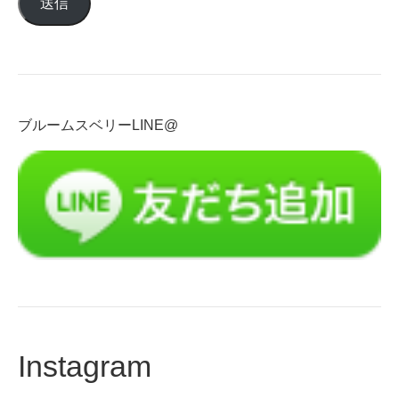
送信
ア
ド
レ
ス
を
入
ブルームスベリーLINE@
力
Instagram