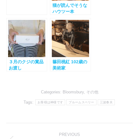
猫が読んでそうな
ハウツー本
３月のクジの賞品
篠田桃紅 102歳の
お渡し
美術家
Categories:
Bloomsbury
,
その他
Tags:
お客様は神様です
ブルームスベリー
三波春夫
Post
PREVIOUS