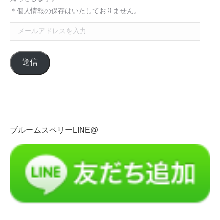
＊個人情報の保存はいたしておりません。
メ
ー
ル
送信
ア
ド
レ
ス
を
入
ブルームスベリーLINE@
力