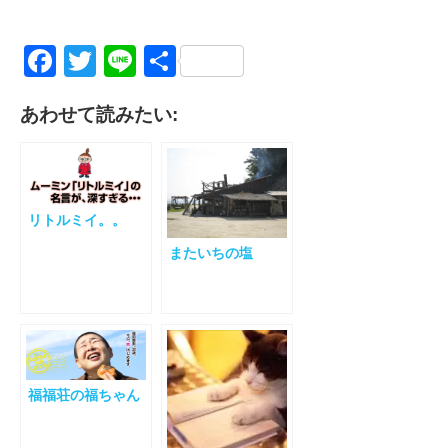
Facebook
Twitter
Line
共
有
あわせて読みたい:
リトルミイ。。
またいちの塩
福福荘の福ちゃん