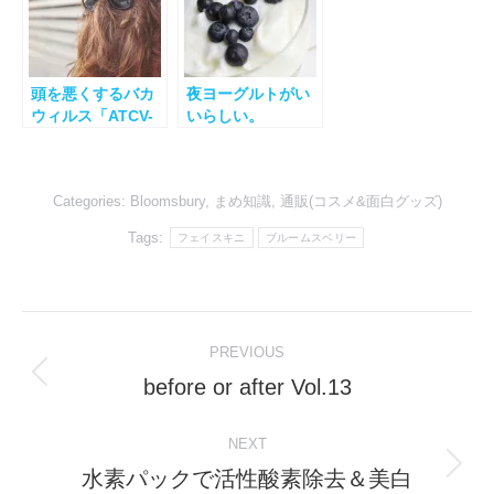
頭を悪くするバカ
夜ヨーグルトがい
ウィルス「ATCV-
いらしい。
1」
Categories:
Bloomsbury
,
まめ知識
,
通販(コスメ&面白グッズ)
Tags:
フェイスキニ
ブルームスベリー
Post
PREVIOUS
navigation
before or after Vol.13
Previous
post:
NEXT
水素パックで活性酸素除去＆美白
Next