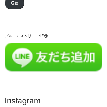
送信
ア
ド
レ
ス
を
入
ブルームスベリーLINE@
力
Instagram