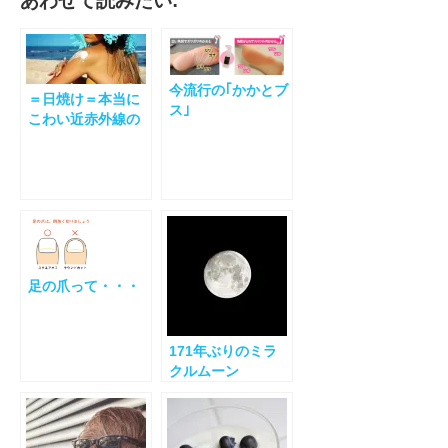
あわせて読みたい:
今流行の｢かかとブ
＝日焼け＝本当に
ス｣
こわい近赤外線の
お話し。
足の爪って・・・
171年ぶりのミラ
クルムーン