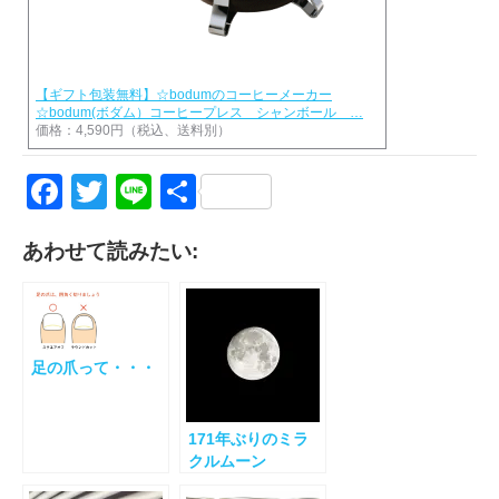
【ギフト包装無料】☆bodumのコーヒーメーカー
☆bodum(ボダム）コーヒープレス シャンボール …
価格：4,590円（税込、送料別）
Facebook
Twitter
Line
共
有
あわせて読みたい:
足の爪って・・・
171年ぶりのミラ
クルムーン