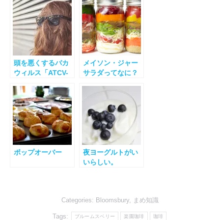
頭を悪くするバカ
メイソン・ジャー
ウィルス「ATCV-
サラダってなに？
1」
ポップオーバー
夜ヨーグルトがい
いらしい。
Categories:
Bloomsbury
,
まめ知識
Tags:
ブルームスベリー
楽園珈琲
珈琲