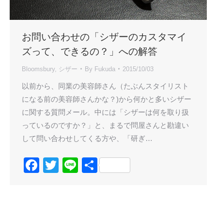
お問い合わせの「シザーのカスタマイ
ズって、できるの？」への解答
Bloomsbury
,
シザー
By
Fukuda
2015/10/03
以前から、同業の美容師さん（たぶんスタイリスト
になる前の美容師さんかな？)から何かと多いシザー
に関する質問メール。中には「シザーは何を取り扱
っているのですか？」と、まるで問屋さんと勘違い
して問い合わせしてくる方や、「研ぎ…
Facebook
Twitter
Line
共
有